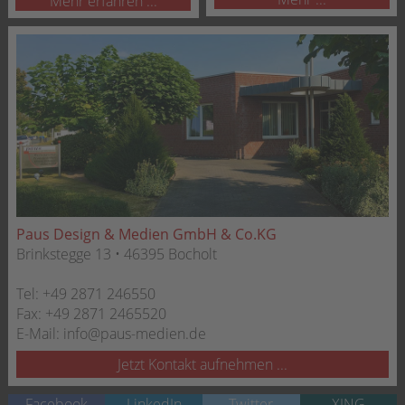
Mehr erfahren ...
Paus Design & Medien GmbH & Co.KG
Brinkstegge 13 • 46395 Bocholt
Tel:
+49 2871 246550
Fax:
+49 2871 2465520
E-Mail:
info@paus-medien.de
Jetzt Kontakt aufnehmen ...
Facebook
LinkedIn
Twitter
XING