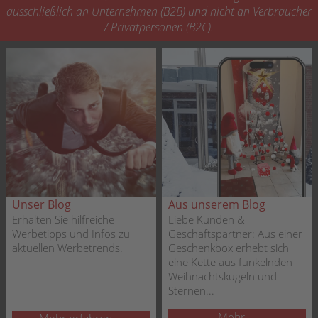
ausschließlich an Unternehmen (B2B) und nicht an Verbraucher
/ Privatpersonen (B2C).
Unser Blog
Aus unserem Blog
Erhalten Sie hilfreiche
Liebe Kunden &
Werbetipps und Infos zu
Geschäftspartner: Aus einer
aktuellen Werbetrends.
Geschenkbox erhebt sich
eine Kette aus funkelnden
Weihnachtskugeln und
Sternen...
Mehr ...