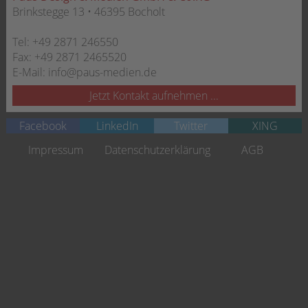
Brinkstegge 13 • 46395 Bocholt
Tel:
+49 2871 246550
Fax:
+49 2871 2465520
E-Mail:
info@paus-medien.de
Jetzt Kontakt aufnehmen ...
Facebook
LinkedIn
Twitter
XING
Navigation
Impressum
Datenschutzerklärung
AGB
überspringen