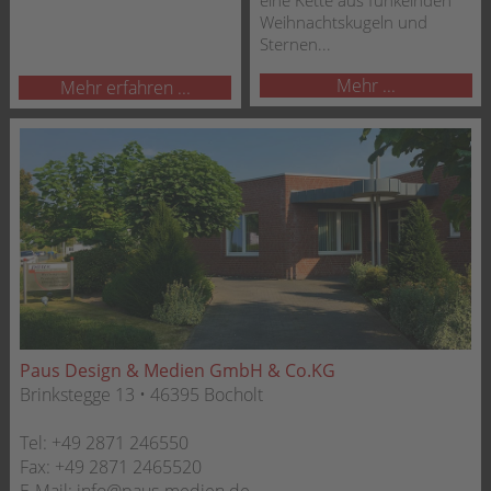
eine Kette aus funkelnden
Weihnachtskugeln und
Sternen...
Mehr ...
Mehr erfahren ...
Paus Design & Medien GmbH & Co.KG
Brinkstegge 13 • 46395 Bocholt
Tel:
+49 2871 246550
Fax:
+49 2871 2465520
E-Mail:
info@paus-medien.de