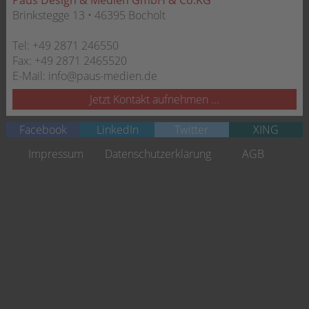
Brinkstegge 13 • 46395 Bocholt
Tel:
+49 2871 246550
Fax:
+49 2871 2465520
E-Mail:
info@paus-medien.de
Jetzt Kontakt aufnehmen ...
Facebook
LinkedIn
Twitter
XING
Navigation
Impressum
Datenschutzerklärung
AGB
überspringen