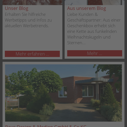
Unser Blog
Aus unserem Blog
Erhalten Sie hilfreiche
Liebe Kunden &
Werbetipps und Infos zu
Geschäftspartner: Aus einer
aktuellen Werbetrends.
Geschenkbox erhebt sich
eine Kette aus funkelnden
Weihnachtskugeln und
Sternen...
Mehr ...
Mehr erfahren ...
Paus Design & Medien GmbH & Co.KG