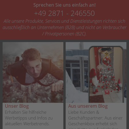
Sprechen Sie uns einfach an!
+49 2871 - 246550
Alle unsere Produkte, Services und Dienstleistungen richten sich
ausschließlich an Unternehmen (B2B) und nicht an Verbraucher
/ Privatpersonen (B2C).
Unser Blog
Aus unserem Blog
Erhalten Sie hilfreiche
Liebe Kunden &
Werbetipps und Infos zu
Geschäftspartner: Aus einer
aktuellen Werbetrends.
Geschenkbox erhebt sich