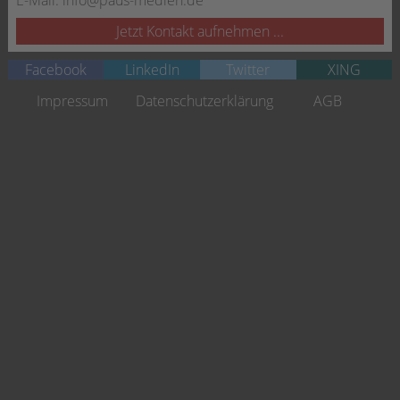
E-Mail:
info@paus-medien.de
Jetzt Kontakt aufnehmen ...
Facebook
LinkedIn
Twitter
XING
Navigation
Impressum
Datenschutzerklärung
AGB
überspringen