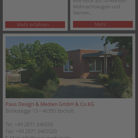
eine Kette aus funkelnden
Weihnachtskugeln und
Sternen...
Mehr ...
Mehr erfahren ...
Paus Design & Medien GmbH & Co.KG
Brinkstegge 13 • 46395 Bocholt
Tel:
+49 2871 246550
Fax:
+49 2871 2465520