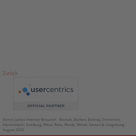
B
P
D
&
M
Kr
W
fü
Bo
&
U
Zurück
Vamos Juntos Internet Relaunch - Bocholt, Borken, Bottrop, Emmerich,
Hamminkeln, Isselburg, Kleve, Rees, Rhede, Wesel, Xanten & Umgebung -
August 2026