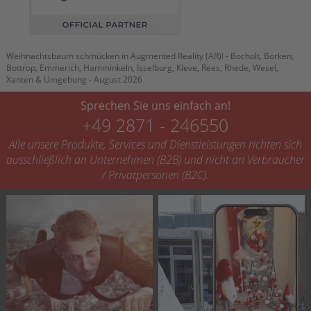
Weihnachtsbaum schmücken in Augmented Reality (AR)! - Bocholt, Borken,
Bottrop, Emmerich, Hamminkeln, Isselburg, Kleve, Rees, Rhede, Wesel,
Xanten & Umgebung - August 2026
Sprechen Sie uns einfach an!
+49 2871 - 246550
Alle unsere Produkte, Services und Dienstleistungen richten sich
ausschließlich an Unternehmen (B2B) und nicht an Verbraucher
/ Privatpersonen (B2C).