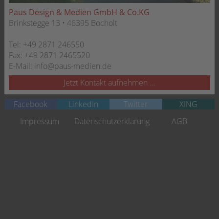
Paus Design & Medien GmbH & Co.KG
Brinkstegge 13 • 46395 Bocholt
Tel:
+49 2871 246550
Fax:
+49 2871 2465520
E-Mail:
info@paus-medien.de
Jetzt Kontakt aufnehmen ...
Facebook
LinkedIn
Twitter
XING
Navigation
Impressum
Datenschutzerklärung
AGB
überspringen