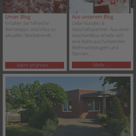
Unser Blog
Aus unserem Blog
Erhalten Sie hilfreiche
Liebe Kunden &
Werbetipps und Infos zu
Geschäftspartner: Aus einer
aktuellen Werbetrends.
Geschenkbox erhebt sich
eine Kette aus funkelnden
Weihnachtskugeln und
Sternen...
Mehr ...
Mehr erfahren ...