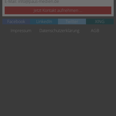
E-Mail:
info@paus-medien.de
Jetzt Kontakt aufnehmen ...
Facebook
LinkedIn
Twitter
XING
Navigation
Impressum
Datenschutzerklärung
AGB
überspringen