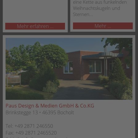
eine Kette aus funkelnden
Weihnachtskugeln und
Sternen...
Mehr ...
Mehr erfahren ...
Paus Design & Medien GmbH & Co.KG
Brinkstegge 13 • 46395 Bocholt
Tel:
+49 2871 246550
Fax:
+49 2871 2465520