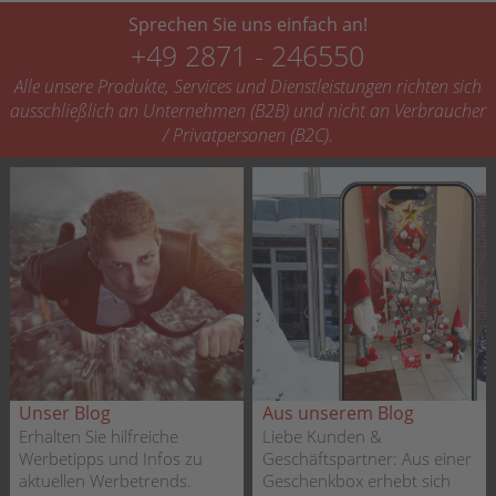
Sprechen Sie uns einfach an!
+49 2871 - 246550
Alle unsere Produkte, Services und Dienstleistungen richten sich
ausschließlich an Unternehmen (B2B) und nicht an Verbraucher
/ Privatpersonen (B2C).
Unser Blog
Aus unserem Blog
Erhalten Sie hilfreiche
Liebe Kunden &
Werbetipps und Infos zu
Geschäftspartner: Aus einer
aktuellen Werbetrends.
Geschenkbox erhebt sich