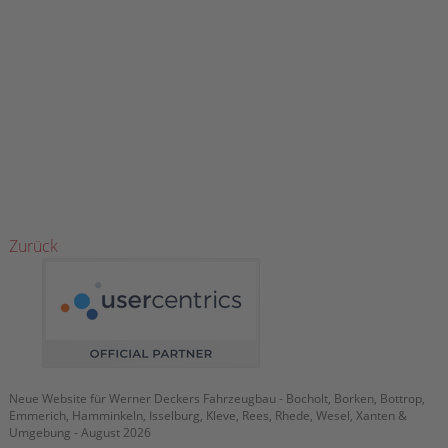
B
P
D
&
M
Kr
W
fü
Bo
&
U
Zurück
Neue Website für Werner Deckers Fahrzeugbau - Bocholt, Borken, Bottrop,
Emmerich, Hamminkeln, Isselburg, Kleve, Rees, Rhede, Wesel, Xanten &
Umgebung - August 2026