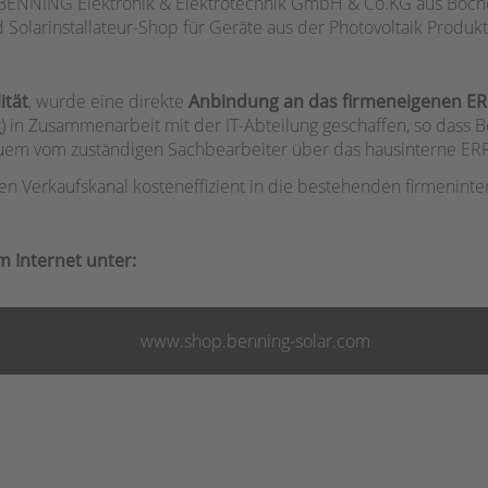
BENNING Elektronik & Elektrotechnik GmbH & Co.KG aus Bochol
olarinstallateur-Shop für Geräte aus der Photovoltaik Produkt
ität
, wurde eine direkte
Anbindung an das firmeneigenen E
in Zusammenarbeit mit der IT-Abteilung geschaffen, so dass B
 vom zuständigen Sachbearbeiter über das hausinterne ERP
en Verkaufskanal kosteneffizient in die bestehenden firmenint
m Internet unter:
www.shop.benning-solar.com