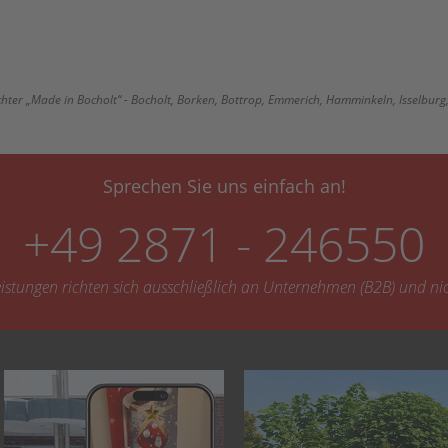
ter „Made in Bocholt“ - Bocholt, Borken, Bottrop, Emmerich, Hamminkeln, Isselburg,
Sprechen Sie uns einfach an!
+49 2871 - 246550
leistungen richten sich ausschließlich an Unternehmen (B2B) und ni