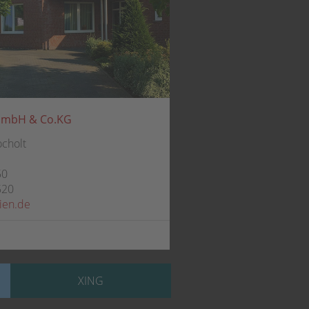
GmbH & Co.KG
ocholt
50
520
ien.de
XING