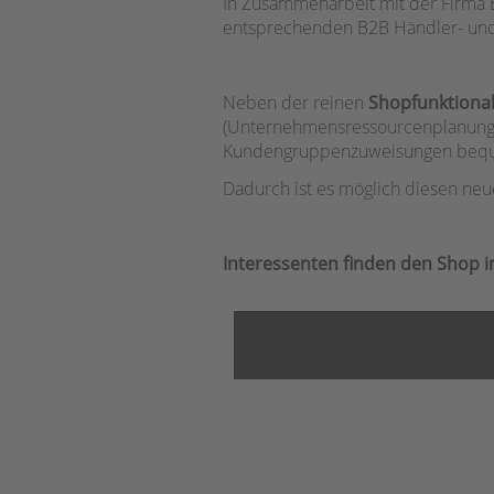
In Zusammenarbeit mit der Firma 
entsprechenden B2B Händler- und S
Neben der reinen
Shopfunktional
(Unternehmensressourcenplanung) 
Kundengruppenzuweisungen bequem
Dadurch ist es möglich diesen neu
Interessenten finden den Shop i