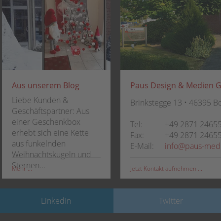
Aus unserem Blog
Paus Design & Medien 
Liebe Kunden &
Brinkstegge 13 • 46395 B
Geschäftspartner: Aus
einer Geschenkbox
Tel:
+49 2871 2465
erhebt sich eine Kette
Fax:
+49 2871 2465
aus funkelnden
E-Mail:
info@paus-med
Weihnachtskugeln und
Sternen...
Jetzt Kontakt aufnehmen ...
Mehr ...
LinkedIn
Twitter