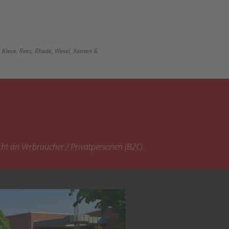
 Kleve, Rees, Rhede, Wesel, Xanten &
cht an Verbraucher / Privatpersonen (B2C).