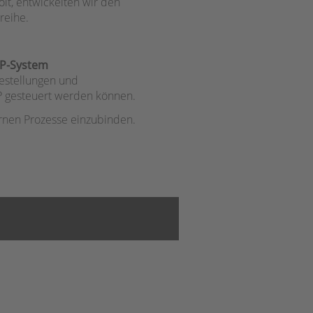
t, entwickelten wir den
reihe.
RP-System
estellungen und
 gesteuert werden können.
ernen Prozesse einzubinden.
Telefon:
Bocholt
0
28
71
-
24