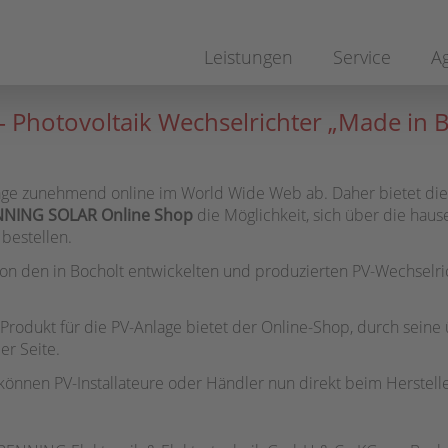
igation
rspringen
Leistungen
Service
A
 Photovoltaik Wechselrichter „Made in B
age zunehmend online im World Wide Web ab. Daher bietet die
NING SOLAR Online Shop
die Möglichkeit, sich über die haus
bestellen.
n den in Bocholt entwickelten und produzierten PV-Wechselricht
rodukt für die PV-Anlage bietet der Online-Shop, durch seine ü
er Seite.
nen PV-Installateure oder Händler nun direkt beim Herstelle